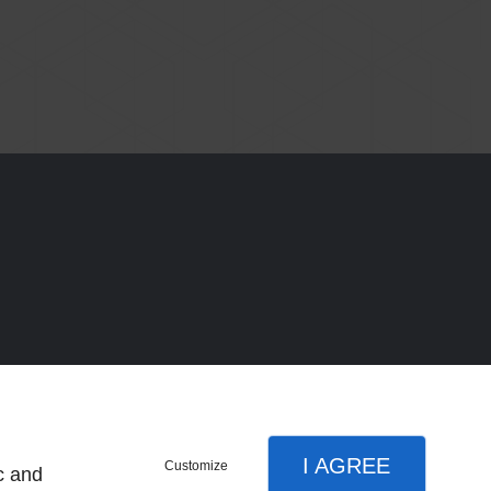
I AGREE
Customize
c and