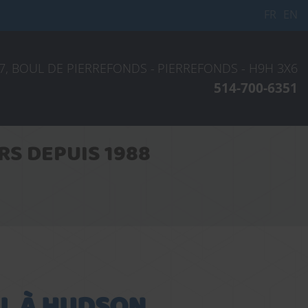
FR
EN
7, BOUL DE PIERREFONDS -
PIERREFONDS -
H9H 3X6
514-700-6351
S DEPUIS 1988
AL À HUDSON