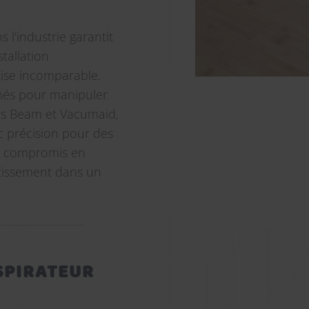
 l'industrie garantit
tallation
tise incomparable.
rmés pour manipuler
is Beam et Vacumaid,
c précision pour des
n compromis en
estissement dans un
SPIRATEUR