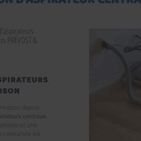
d’aspirateurs
ers PRÉVOST &
ASPIRATEURS
UDSON
 Hudson depuis
pirateurs centraux
.
ptimale et une
 centralisée est